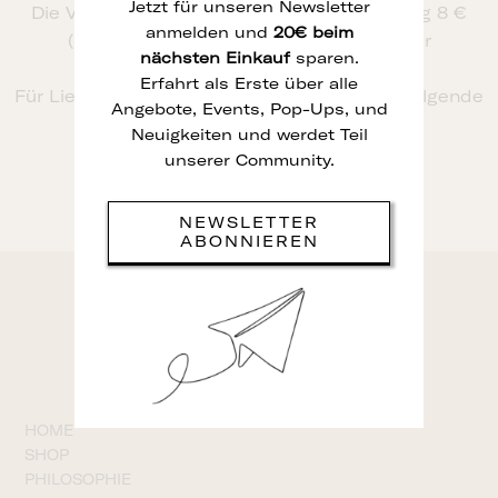
Jetzt für unseren Newsletter
Die Versandkosten betragen standardmäßig 8 €
anmelden und
20€ beim
(nach Deutschland). Ab 300 € liefern wir
nächsten
Einkauf
sparen.
versandkostenfrei.
Erfahrt als Erste über alle
Für Lieferungen ins Ausland berechnen wir folgende
Angebote, Events, Pop-Ups, und
Kosten:
Neuigkeiten und werdet Teil
EU: 16 €
unserer Community.
Welt: 39 €
NEWSLETTER
ABONNIEREN
©
HOME
SHOP
PHILOSOPHIE