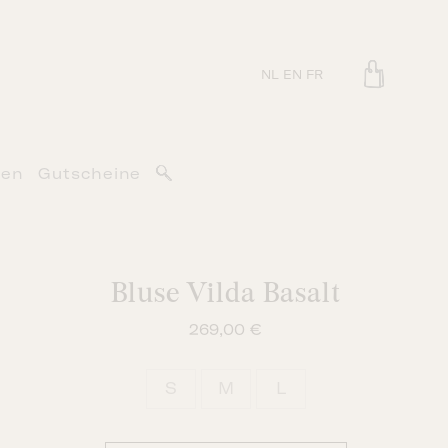
NL
EN
FR
en
Gutscheine
Bluse Vilda Basalt
269,00
€
S
M
L
