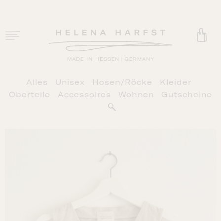
Zum
Inhalt
springen
Toggle
Navigation
HOME
Alles
Unisex
Hosen/Röcke
Kleider
SHOP
Oberteile
Accessoires
Wohnen
Gutscheine
PHILOSOPHIE
RETAIL