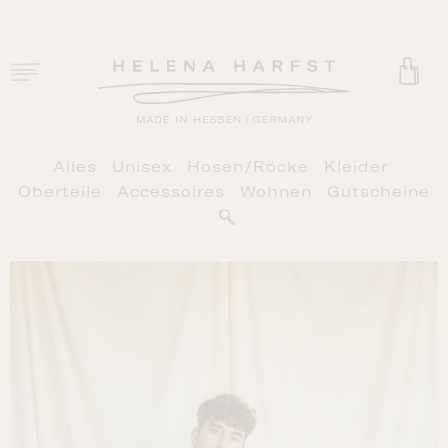
Zum
Inhalt
springen
Toggle
Navigation
HOME
Alles
Unisex
Hosen/Röcke
Kleider
SHOP
Oberteile
Accessoires
Wohnen
Gutscheine
PHILOSOPHIE
RETAIL