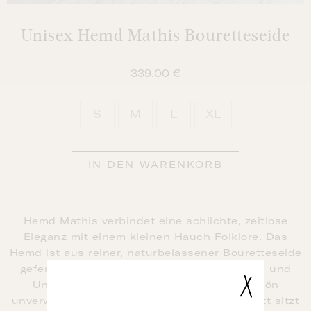
Unisex Hemd Mathis Bouretteseide
339,00
€
S
M
L
XL

IN DEN WARENKORB
Hemd Mathis verbindet eine schlichte, zeitlose
Eleganz mit einem kleinen Hauch Folklore. Das
Hemd ist aus reiner, naturbelassener Bouretteseide
gefertigt und zeigt die kleinen Einsprengsel und
Unregelmäßigkeiten, die die Seide so schön
unverwechselbar machen. Der lockere Schnitt sitzt