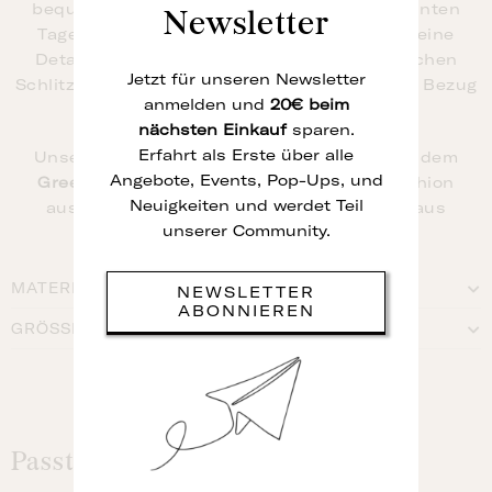
bequem und macht alles mit – von entspannten
Newsletter
Tagen bis hin zu besonderen Momenten. Feine
Details wie die Rückenpasse und die seitlichen
Jetzt für unseren Newsletter
Schlitze verleihen dem Hemd einen dezenten Bezug
anmelden und
20€ beim
zu traditionellem Handwerk.
nächsten
Einkauf
sparen.
Erfahrt als Erste über alle
Unsere Bouretteseide-Designs wurden mit dem
Angebote, Events, Pop-Ups, und
Green Product Award 2025
im Bereich Fashion
Neuigkeiten und werdet Teil
ausgezeichnet – für nachhaltige Eleganz aus
unserer Community.
biologisch produzierter Seide.
MATERIAL
NEWSLETTER
ABONNIEREN
GRÖSSENTABELLE
Passt auch zu