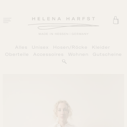
Zum
Inhalt
springen
Toggle
Navigation
HOME
Alles
Unisex
Hosen/Röcke
Kleider
SHOP
Oberteile
Accessoires
Wohnen
Gutscheine
PHILOSOPHIE
RETAIL